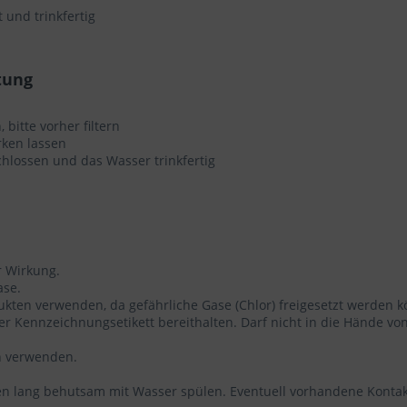
 und trinkfertig
s auf unserer Website
 Website verarbeitet folgende Cookies:
tung
edingt notwendige Cookies, um grundlegende Funktionen der Website
erzustellen.
tionale Cookies, um die Leistung der Webseite sicherzustellen.
 bitte vorher filtern
formance-Cookies, um das Benutzererlebnis zu verbessern.
rken lassen
be-Cookies, um Werbekampagnen zu steuern.
hlossen und das Wasser trinkfertig
len Sie nach Ihren individuellen Bedürfnissen Cookies & Services 
Technisch erforderlich
r Wirkung.
Komfortfunktionen
ase.
ten verwenden, da gefährliche Gase (Chlor) freigesetzt werden 
oder Kennzeichnungsetikett bereithalten. Darf nicht in die Hände 
Statistik & Tracking
n verwenden.
 lang behutsam mit Wasser spülen. Eventuell vorhandene Kontakt