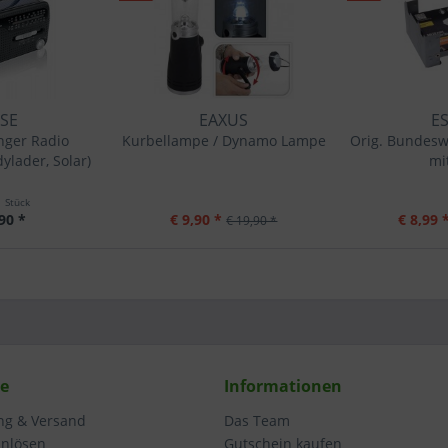
SE
EAXUS
ES
nger Radio
Kurbellampe / Dynamo Lampe
Orig. Bundesw
lader, Solar)
mit
1 Stück
90 *
€ 9,90 *
€ 8,99 
€ 19,90 *
ce
Informationen
ung & Versand
Das Team
inlösen
Gutschein kaufen