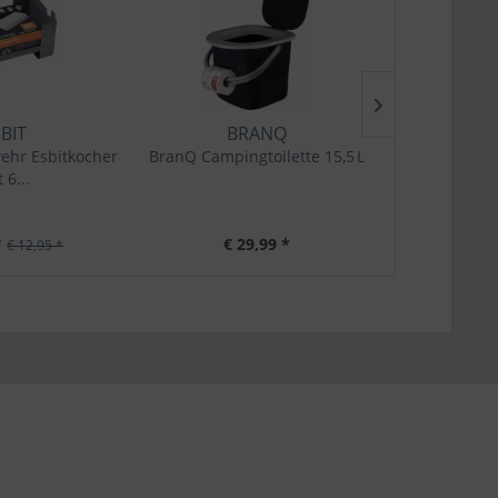
BIT
BRANQ
LIF
ehr Esbitkocher
BranQ Campingtoilette 15,5 L
Lifestr
 6...
Wass
*
€ 29,99 *
€ 19,90
€ 12,95 *