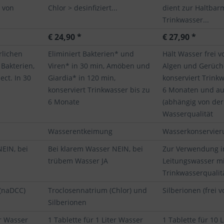
t von
Chlor > desinfiziert...
dient zur Haltba
Trinkwasser...
€ 24,90 *
€ 27,90 *
rlichen
Eliminiert Bakterien* und
Hält Wasser frei 
Bakterien,
Viren* in 30 min, Amöben und
Algen und Gerüc
 ect. In 30
Giardia* in 120 min,
konserviert Trinkw
konserviert Trinkwasser bis zu
6 Monaten und au
6 Monate
(abhängig von der
Wasserqualität
Wasserentkeimung
Wasserkonservier
EIN, bei
Bei klarem Wasser NEIN, bei
Zur Verwendung i
trübem Wasser JA
Leitungswasser mi
Trinkwasserqualit
(naDCC)
Troclosennatrium (Chlor) und
Silberionen (frei v
Silberionen
er Wasser
1 Tablette für 1 Liter Wasser
1 Tablette für 10 