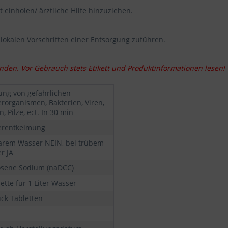
 einholen/ ärztliche Hilfe hinzuziehen.
lokalen Vorschriften einer Entsorgung zuführen.
nden. Vor Gebrauch stets Etikett und Produktinformationen lesen!
ung von gefährlichen
rorganismen, Bakterien, Viren,
, Pilze, ect. In 30 min
erentkeimung
larem Wasser NEIN, bei trübem
r JA
osene Sodium (naDCC)
ette für 1 Liter Wasser
ück Tabletten