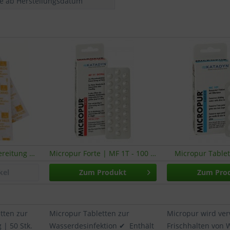
re ab Herstellungsdatum
Oasis - Wasseraufbereitung | 50 Tabletten
Micropur Forte | MF 1T - 100 Stk.
Micropur Table
kel
Zum Produkt
Zum Pro
etten zur
Micropur Tabletten zur
Micropur wird ve
| 50 Stk.
Wasserdesinfektion ✔ Enthält
Frischhalten von 