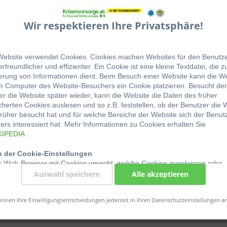
Wir respektieren Ihre Privatsphäre!
Vergleic
Website verwendet Cookies. Cookies machen Websites für den Benutz
Artikel-Nr.:
rfreundlicher und effizienter. Ein Cookie ist eine kleine Textdatei, die z
Gewicht:
erung von Informationen dient. Beim Besuch einer Website kann die W
m Computer des Website-Besuchers ein Cookie platzieren. Besucht der
r die Website später wieder, kann die Website die Daten des früher
herten Cookies auslesen und so z.B. feststellen, ob der Benutzer die 
rüher besucht hat und für welche Bereiche der Website sich der Benut
rs interessiert hat. Mehr Informationen zu Cookies erhalten Sie
KIPEDIA
.
eraufbereitung | 50 Tabletten"
 der Cookie-Einstellungen
r Web-Browser mit Cookies umgeht, welche Cookies zugelassen oder
hnt werden, kann der Benutzer in den Einstellungen des Web-Browser
Auswahl speichern
Alle akzeptieren
sseraufbereitung | 50 Stk. für 50 Liter
en. Wo genau sich diese Einstellungen befinden, hängt vom jeweiligen
 ab. Detailinformationen dazu können über die Hilfe-Funktion des jewe
önnen Ihre Einwilligungsentscheidungen jederzeit in Ihren Datenschutzeinstellungen ä
owsers aufgerufen werden. Wenn die Nutzung von Cookies eingeschr
asserorganismen
ind unter Umständen nicht mehr alle Funktionen dieser Website vollumf
.