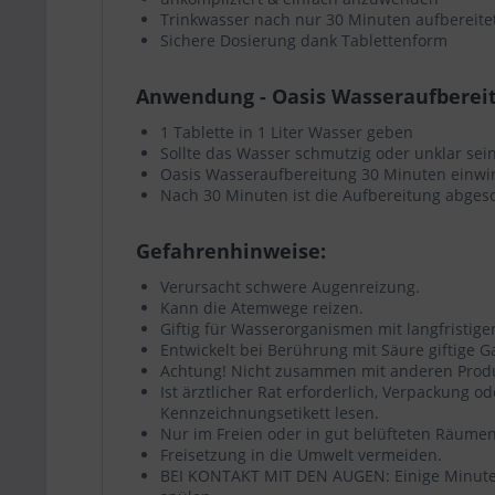
Trinkwasser nach nur 30 Minuten aufbereitet
Cookie
Sichere Dosierung dank Tablettenform
Unsere
Anwendung - Oasis Wasseraufberei
Unb
sich
1 Tablette in 1 Liter Wasser geben
Funk
Sollte das Wasser schmutzig oder unklar sein,
Per
Oasis Wasseraufbereitung 30 Minuten einwi
Wer
Nach 30 Minuten ist die Aufbereitung abgesc
Wäh
Gefahrenhinweise:
Verursacht schwere Augenreizung.
Kann die Atemwege reizen.
Giftig für Wasserorganismen mit langfristige
Entwickelt bei Berührung mit Säure giftige G
Achtung! Nicht zusammen mit anderen Produk
Ist ärztlicher Rat erforderlich, Verpackung 
Kennzeichnungsetikett lesen.
Nur im Freien oder in gut belüfteten Räume
Freisetzung in die Umwelt vermeiden.
BEI KONTAKT MIT DEN AUGEN: Einige Minuten