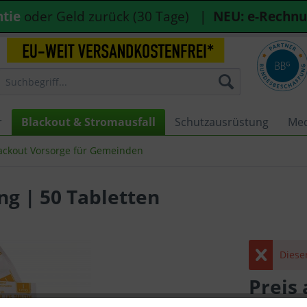
ntie
oder Geld zurück (30 Tage) |
NEU: e-Rechn
r
Blackout & Stromausfall
Schutzausrüstung
Med
ackout Vorsorge für Gemeinden
ng | 50 Tabletten
Diese
Preis
inkl. MwSt.