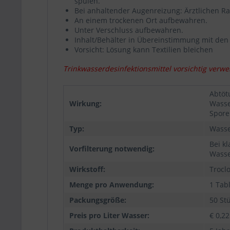
spülen.
Bei anhaltender Augenreizung: Ärztlichen Rat
An einem trockenen Ort aufbewahren.
Unter Verschluss aufbewahren.
Inhalt/Behälter in Übereinstimmung mit den 
Vorsicht: Lösung kann Textilien bleichen
Trinkwasserdesinfektionsmittel vorsichtig verwe
Abtöt
Wirkung:
Wasse
Sporen
Typ:
Wass
Bei k
Vorfilterung notwendig:
Wasse
Wirkstoff:
Trocl
Menge pro Anwendung:
1 Tabl
Packungsgröße:
50 St
Preis pro Liter Wasser:
€ 0,22