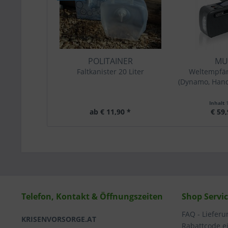
POLITAINER
MU
Faltkanister 20 Liter
Weltempfä
(Dynamo, Handy
Inhalt
ab € 11,90 *
€ 59,
Telefon, Kontakt & Öffnungszeiten
Shop Servi
FAQ - Liefer
KRISENVORSORGE.AT
Rabattcode e