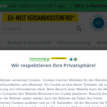
ntie
oder Geld zurück (30 Tage) |
NEU: e-Rechn
r
Blackout & Stromausfall
Schutzausrüstung
Mediz
Wir respektieren Ihre Privatsphäre!
sum
Website verwendet Cookies. Cookies machen Websites für den Benutz
rfreundlicher und effizienter. Ein Cookie ist eine kleine Textdatei, die z
h Handels GmbH
erung von Informationen dient. Beim Besuch einer Website kann die W
m Computer des Website-Besuchers ein Cookie platzieren. Besucht der
aße 7
r die Website später wieder, kann die Website die Daten des früher
gen im Attergau
herten Cookies auslesen und so z.B. feststellen, ob der Benutzer die 