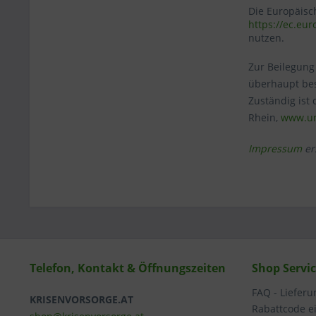
Die Europäisch
https://ec.eu
nutzen.
Zur Beilegung
überhaupt best
Zuständig ist
Rhein,
www.uni
Impressum
er
Telefon, Kontakt & Öffnungszeiten
Shop Servi
FAQ - Liefer
KRISENVORSORGE.AT
Rabattcode e