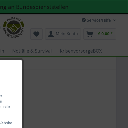
ung
an Bundesdienststellen
Service/Hilfe
Mein Konto
€ 0,00 *
in
Notfälle & Survival
KrisenvorsorgeBOX
er
ur
ebsite
Website