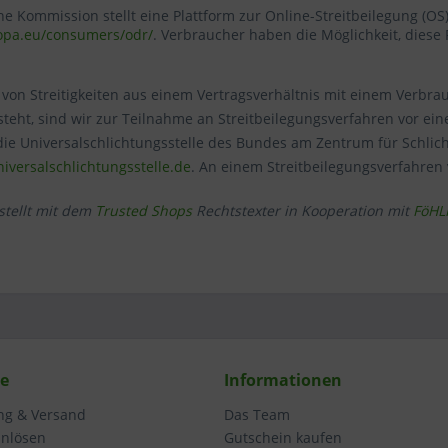
e Kommission stellt eine Plattform zur Online-Streitbeilegung (OS) b
Technisch erforderlich
ropa.eu/consumers/odr/
. Verbraucher haben die Möglichkeit, diese P
Komfortfunktionen
 von Streitigkeiten aus einem Vertragsverhältnis mit einem Verbrau
eht, sind wir zur Teilnahme an Streitbeilegungsverfahren vor eine
Statistik & Tracking
 die Universalschlichtungsstelle des Bundes am Zentrum für Schlich
versalschlichtungsstelle.de
. An einem Streitbeilegungsverfahren 
stellt mit dem
Trusted Shops
Rechtstexter in Kooperation mit
FöHL
ce
Informationen
ung & Versand
Das Team
inlösen
Gutschein kaufen