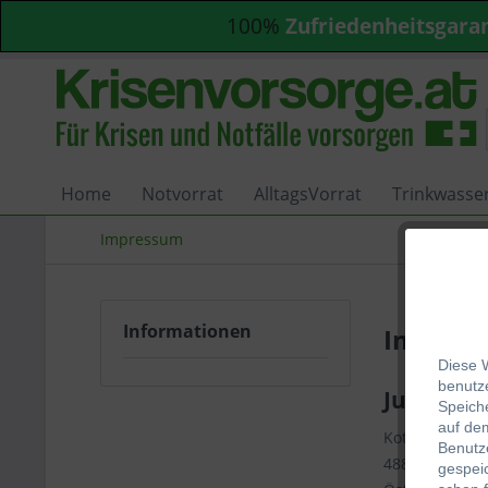
100%
Zufriedenheitsgara
Home
Notvorrat
AlltagsVorrat
Trinkwasse
Impressum
Informationen
Impres
Diese 
be
nutze
Jungwirt
Speich
auf de
Kottulinskystr
Benutze
4880 St. Geor
gespeic