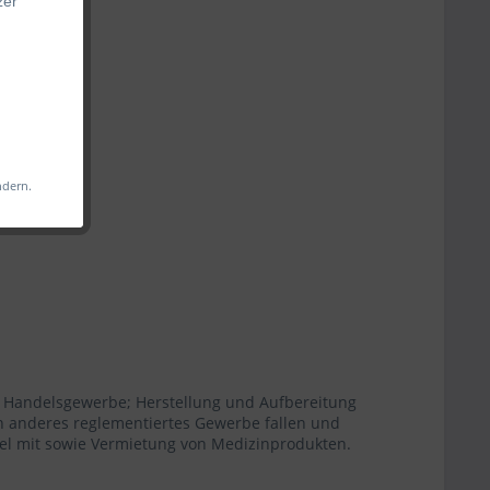
zer
s
 Web-
iligen
ndern.
änkt
änglich
Handelsgewerbe; Herstellung und Aufbereitung
in anderes reglementiertes Gewerbe fallen und
el mit sowie Vermietung von Medizinprodukten.
aus: