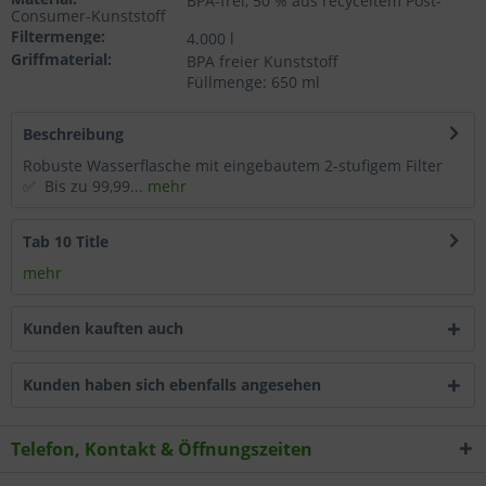
BPA-frei, 50 % aus recyceltem Post-
Consumer-Kunststoff
Wählen Sie nach Ihren individuellen Bedürfnissen
Filtermenge:
4.000 l
Cookies & Services aus:
Griffmaterial:
BPA freier Kunststoff
Füllmenge: 650 ml
Technisch erforderlich
Beschreibung
Robuste Wasserflasche mit eingebautem 2-stufigem Filter
Komfortfunktionen
✅ Bis zu 99,99...
mehr
Statistik & Tracking
Tab 10 Title
mehr
Kunden kauften auch
Kunden haben sich ebenfalls angesehen
Telefon, Kontakt & Öffnungszeiten