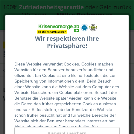
100%
Zufriedenheitsgarantie
oder Geld zurück
(30 Tage) |
NEU: e-Rechnung
an
Bundesdienststellen
Wir respektieren Ihre
Privatsphäre!
Menü
Diese Website verwendet Cookies. Cookies machen
Übersicht
Survival / Outdoor
Websites für den Benutzer be
nutzerfreundlicher und
effizienter. Ein Cookie ist eine kleine Textdatei, die zur
Speicherung von Informationen dient. Beim Besuch
einer Website kann die Website auf dem Computer des
LifeStraw GO Trinkflasche mit
Website-Besuchers ein Cookie platzieren. Besucht der
Wasserfilter
Benutzer die Website später wieder, kann die Website
die Daten des früher gespeicherten Cookies auslesen
und so z.B. feststellen, ob der Benutzer die Website
schon früher besucht hat und für welche Bereiche der
Website sich der Benutzer besonders interessiert hat.
Mehr Informationen zu Cookies erhalten Sie
auf
WIKIPEDIA
.
Auswahl speichern