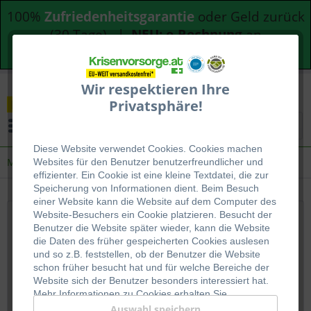
100%
Zufriedenheitsgarantie
oder Geld zurück
(30 Tage) |
NEU: e-Rechnung
an
Bundesdienststellen
Wir respektieren Ihre
Privatsphäre!
Menü
Diese Website verwendet Cookies. Cookies machen
Medizin
Websites für den Benutzer be
nutzerfreundlicher und
effizienter. Ein Cookie ist eine kleine Textdatei, die zur
Speicherung von Informationen dient. Beim Besuch
einer Website kann die Website auf dem Computer des
Website-Besuchers ein Cookie platzieren. Besucht der
Topseller
Benutzer die Website später wieder, kann die Website
die Daten des früher gespeicherten Cookies auslesen
und so z.B. feststellen, ob der Benutzer die Website
TIPP!
schon früher besucht hat und für welche Bereiche der
Website sich der Benutzer besonders interessiert hat.
Mehr Informationen zu Cookies erhalten Sie
auf
WIKIPEDIA
.
Auswahl speichern