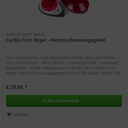
Wählen Sie nach Ihren individuellen Bedürfnissen
Cookies & Services aus:
Technisch erforderlich
CARDIO FIRST ANGEL
Cardio First Angel - Herzdruckmassagegerät
Komfortfunktionen
Der Lebensretter nach Herzstillstand für den Laienhelfer ✅
Statistik & Tracking
rein mechanisch - ohne Strom ✅ unkompliziert ✅ weltweit
patentiert ✅ Erste Hilfe wie ein Profi Mit dem Cardio First
Angel Herzdruckmassagegerät können Sie Leben retten! Die
Form...
€ 79,95 *
In den
Warenkorb
Merken