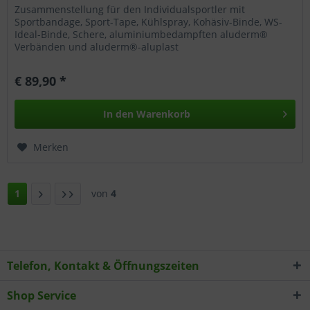
Zusammenstellung für den Individualsportler mit
Sportbandage, Sport-Tape, Kühlspray, Kohäsiv-Binde, WS-
Ideal-Binde, Schere, aluminiumbedampften aluderm®
Verbänden und aluderm®-aluplast
Wundpflaster.Gürteltasche - Material: 200 x 90 x 100...
€ 89,90 *
In den
Warenkorb
Merken
1
von
4
Telefon, Kontakt & Öffnungszeiten
Shop Service