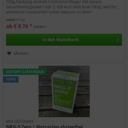
500g Packung enthält 9 einzelne Riegel mit einem
Gesamtenergiewert von 2.300 kcal (460 kcal/100g), welche
wiederum zusammen unter Vakuum in einer
Aluverbundfolie (wasser- und...
Inhalt
0.5 kg
ab € 8,74 *
€ 9,90 *
In den
Warenkorb
Merken
SOFORT LIEFERBAR
TIPP!
MSI GERMANY
NRG-5 Zero | Notration glutenfrei