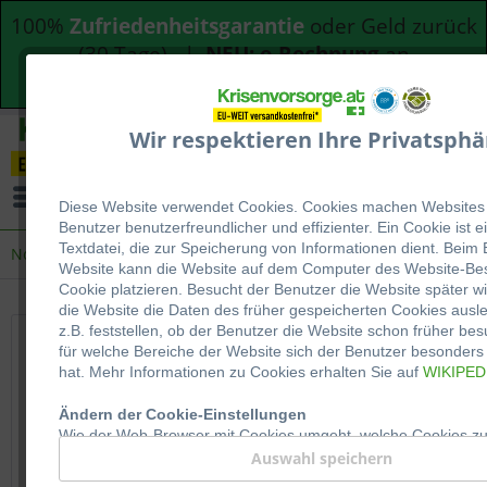
100%
Zufriedenheitsgarantie
oder Geld zurück
(30 Tage) |
NEU: e-Rechnung
an
Bundesdienststellen
Wir respektieren Ihre Privatsphä
Menü
Diese Website verwendet Cookies. Cookies machen Websites 
Benutzer be
nutzerfreundlicher und effizienter. Ein Cookie ist e
Textdatei, die zur Speicherung von Informationen dient. Beim
Notration
Website kann die Website auf dem Computer des Website-Be
Cookie platzieren. Besucht der Benutzer die Website später w
die Website die Daten des früher gespeicherten Cookies ausl
z.B. feststellen, ob der Benutzer die Website schon früher bes
für welche Bereiche der Website sich der Benutzer besonders i
Notration - Übersicht & Vergleich
hat. Mehr Informationen zu Cookies erhalten Sie auf
WIKIPED
Notrationen BP-WR, NRG-5, Seven Oceans Die folgenden
Ändern der Cookie-Einstellungen
Notrationen werden seit vielen Jahren von
Wie der Web-Browser mit Cookies umgeht, welche Cookies z
Hilfsorganisationen, im Katastrophenschutz, bei Militär
oder abgelehnt werden, kann der Benutzer in den Einstellun
Auswahl speichern
Browsers festlegen. Wo genau sich diese Einstellungen befind
und Marine (Seven Oceans als...
mehr erfahren »