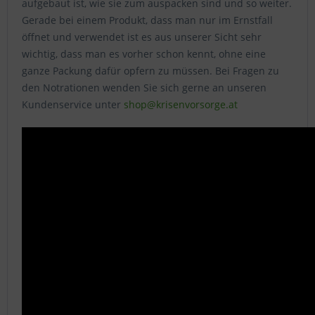
aufgebaut ist, wie sie zum auspacken sind und so weiter.
Gerade bei einem Produkt, dass man nur im Ernstfall
öffnet und verwendet ist es aus unserer Sicht sehr
wichtig, dass man es vorher schon kennt, ohne eine
ganze Packung dafür opfern zu müssen. Bei Fragen zu
den Notrationen wenden Sie sich gerne an unseren
Kundenservice unter
shop@krisenvorsorge.at