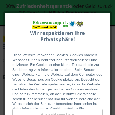
100%
Zufriedenheitsgarantie
oder Geld zurück
(30 Tage) |
NEU: e-Rechnung
an
Bundesdienststellen
Wir respektieren Ihre
Privatsphäre!
Menü
Diese Website verwendet Cookies. Cookies machen
Übersicht
Emergency Food
Websites für den Benutzer be
nutzerfreundlicher und
effizienter. Ein Cookie ist eine kleine Textdatei, die zur
Speicherung von Informationen dient. Beim Besuch
einer Website kann die Website auf dem Computer des
EF Basic Rote Beete Würfel
Website-Besuchers ein Cookie platzieren. Besucht der
Benutzer die Website später wieder, kann die Website
die Daten des früher gespeicherten Cookies auslesen
und so z.B. feststellen, ob der Benutzer die Website
schon früher besucht hat und für welche Bereiche der
Website sich der Benutzer besonders interessiert hat.
Mehr Informationen zu Cookies erhalten Sie
auf
WIKIPEDIA
.
Auswahl speichern