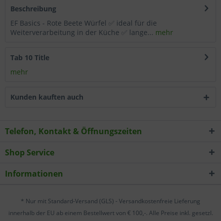
Beschreibung
Wählen Sie nach Ihren individuellen Bedürfnissen
EF Basics - Rote Beete Würfel ✅ ideal für die
Cookies & Services aus:
Weiterverarbeitung in der Küche ✅ lange...
mehr
Technisch erforderlich
Tab 10 Title
mehr
Komfortfunktionen
Kunden kauften auch
Statistik & Tracking
Telefon, Kontakt & Öffnungszeiten
Shop Service
Informationen
* Nur mit Standard-Versand (GLS) - Versandkostenfreie Lieferung
innerhalb der EU ab einem Bestellwert von € 100,-. Alle Preise inkl. gesetzl.