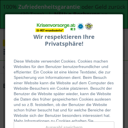
100%
Zufriedenheitsgarantie
oder Geld zurück
(30 Tage) |
NEU: e-Rechnung
an
Bundesdienststellen
Wir respektieren Ihre
Privatsphäre!
Menü
Diese Website verwendet Cookies. Cookies machen
Übersicht
Emergency Food
Websites für den Benutzer be
nutzerfreundlicher und
effizienter. Ein Cookie ist eine kleine Textdatei, die zur
Speicherung von Informationen dient. Beim Besuch
einer Website kann die Website auf dem Computer des
EF Basic Karottenwürfel
Website-Besuchers ein Cookie platzieren. Besucht der
Benutzer die Website später wieder, kann die Website
die Daten des früher gespeicherten Cookies auslesen
und so z.B. feststellen, ob der Benutzer die Website
schon früher besucht hat und für welche Bereiche der
Website sich der Benutzer besonders interessiert hat.
Mehr Informationen zu Cookies erhalten Sie
auf
WIKIPEDIA
.
Auswahl speichern