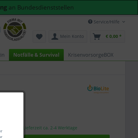
ung
an Bundesdienststellen
Service/Hilfe
Mein Konto
€ 0,00 *
in
Notfälle & Survival
KrisenvorsorgeBOX
5 *
sandfertig, Lieferzeit ca. 2-4 Werktage
er
ur