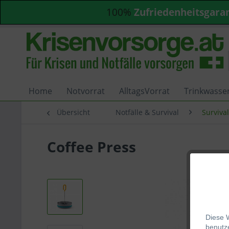
100%
Zufriedenheitsgara
Home
Notvorrat
AlltagsVorrat
Trinkwasse
Übersicht
Notfälle & Survival
Surviva
Coffee Press
Diese 
be
nutze