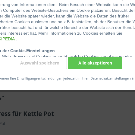
erung von Informationen dient. Beim Besuch einer Website kann die W
m Computer des Website-Besuchers ein Cookie platzieren. Besucht der
Vergleic
r die Website später wieder, kann die Website die Daten des früher
herten Cookies auslesen und so z.B. feststellen, ob der Benutzer die 
Artikel-Nr.:
rüher besucht hat und für welche Bereiche der Website sich der Benut
rs interessiert hat. Mehr Informationen zu Cookies erhalten Sie
Gewicht:
KIPEDIA
.
Länge:
Breite:
 der Cookie-Einstellungen
Höhe:
r Web-Browser mit Cookies umgeht, welche Cookies zugelassen oder
hnt werden, kann der Benutzer in den Einstellungen des Web-Browser
Auswahl speichern
Alle akzeptieren
en. Wo genau sich diese Einstellungen befinden, hängt vom jeweiligen
 ab. Detailinformationen dazu können über die Hilfe-Funktion des jewe
önnen Ihre Einwilligungsentscheidungen jederzeit in Ihren Datenschutzeinstellungen ä
owsers aufgerufen werden. Wenn die Nutzung von Cookies eingeschr
ind unter Umständen nicht mehr alle Funktionen dieser Website vollumf
.
s"
s auf unserer Website
 Website verarbeitet folgende Cookies:
ess für Kettle Pot
edingt notwendige Cookies, um grundlegende Funktionen der Website
Pot
erzustellen.
tionale Cookies, um die Leistung der Webseite sicherzustellen.