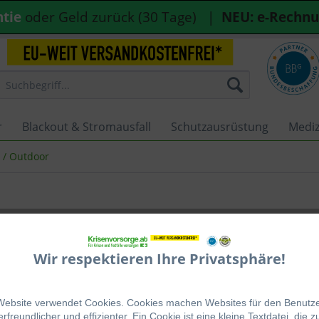
ntie
oder Geld zurück (30 Tage) |
NEU: e-Rechn
r
Blackout & Stromausfall
Schutzausrüstung
Mediz
l / Outdoor
€ 14,9
Wir respektieren Ihre Privatsphäre!
inkl. MwSt.
Sofort ver
Website verwendet Cookies. Cookies machen Websites für den Benutz
rfreundlicher und effizienter. Ein Cookie ist eine kleine Textdatei, die z