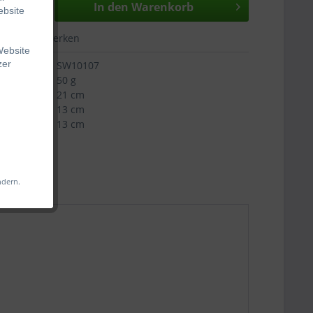
In den
Warenkorb
ebsite
hen
Merken
Website
zer
SW10107
50 g
21 cm
13 cm
13 cm
s
 Web-
iligen
ndern.
änkt
änglich