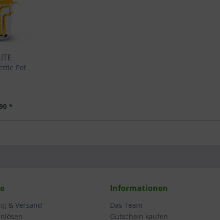
LITE
ettle Pot
90 *
ce
Informationen
ung & Versand
Das Team
inlösen
Gutschein kaufen