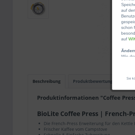
Speich
auf de
Benutze
gespeic
schon f
besonde
auf
WI
Ändern
Wie de
abgele
festleg
Browser
Sie k
Web-Br
Beschreibung
Produktbewertungen
wird, s
nutzbar
Produktinformationen "Coffee Pres
Cookie
Unsere
BioLite Coffee Press | French-Pr
Unb
Die French-Press Erweiterung für den Kettle 
sich
Frischer Kaffee vom Campstove
Funk
Schnelle & Einfache Zubereitung