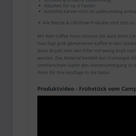
Per
Volumen für ca. 6 Tassen
Wer
KettlePot Kanne nicht im Lieferumfang entha
Wäh
☀ Alle BioLite & LifeStraw Produkte sind jetzt zu
Mit dem Coffee Press müssen Sie auch beim Camp
man fügt
grob gemahlenen Kaffee in den Glasbe
dann
drückt man den Filter mit wenig Kraft nac
werden. Das Material besteht aus
Cromargan Ed
unerforschten Gipfel den Sonnenuntergang zu b
Press für Ihre Ausflüge in die Natur.
Produktvideo - Frühstück vom Cam