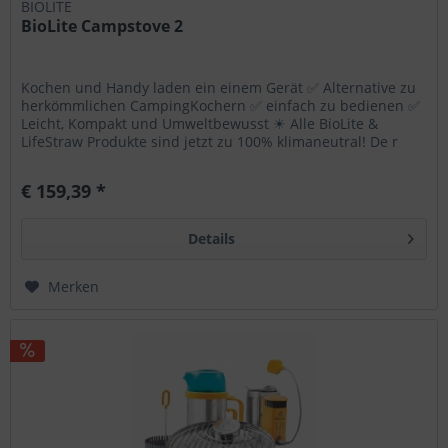
BIOLITE
BioLite Campstove 2
Wählen Sie nach Ihren individuellen Bedürfnissen
Cookies & Services aus:
Kochen und Handy laden ein einem Gerät ✅ Alternative zu
herkömmlichen CampingKochern ✅ einfach zu bedienen ✅
Technisch erforderlich
Leicht, Kompakt und Umweltbewusst ☀ Alle BioLite &
LifeStraw Produkte sind jetzt zu 100% klimaneutral! De r
Komfortfunktionen
CampStove2 bietet...
€ 159,39 *
Statistik & Tracking
Details
Merken