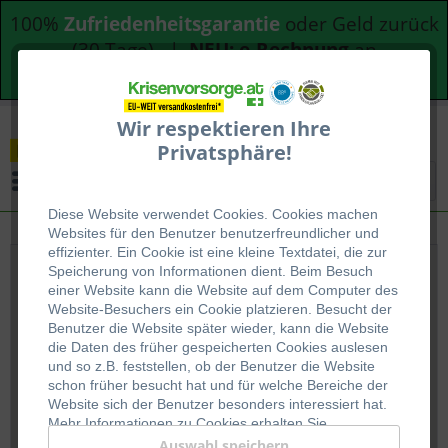
100%
Zufriedenheitsgarantie
oder Geld zurück
(30 Tage) |
NEU: e-Rechnung
an
Bundesdienststellen
Wir respektieren Ihre
Privatsphäre!
Menü
Diese Website verwendet Cookies. Cookies machen
Websites für den Benutzer be
nutzerfreundlicher und
effizienter. Ein Cookie ist eine kleine Textdatei, die zur
Speicherung von Informationen dient. Beim Besuch
Produkte von BioLite
einer Website kann die Website auf dem Computer des
Website-Besuchers ein Cookie platzieren. Besucht der
Benutzer die Website später wieder, kann die Website
die Daten des früher gespeicherten Cookies auslesen
und so z.B. feststellen, ob der Benutzer die Website
schon früher besucht hat und für welche Bereiche der
Website sich der Benutzer besonders interessiert hat.
Die Firma BIOLITEENERGIE will Energie überall möglich
Mehr Informationen zu Cookies erhalten Sie
machen mit revolutionierten Produkte zum Kochen
auf
WIKIPEDIA
.
Auswahl speichern