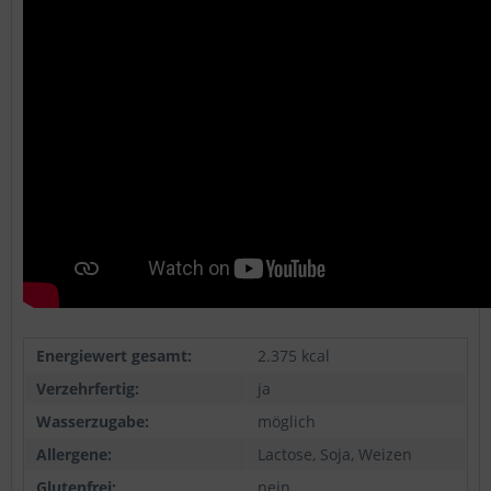
Energiewert gesamt:
2.375 kcal
Verzehrfertig:
ja
Wasserzugabe:
möglich
Allergene:
Lactose, Soja, Weizen
Glutenfrei:
nein