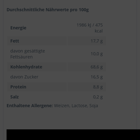
Durchschnittliche Nährwerte pro 100g
1986 kJ / 475
Energie
kcal
Fett
17,7 g
davon gesättigte
10,0 g
Fettsäuren
Kohlenhydrate
68,6 g
davon Zucker
16,5 g
Protein
8,8 g
Salz
0,2 g
Enthaltene Allergene:
Weizen, Lactose, Soja