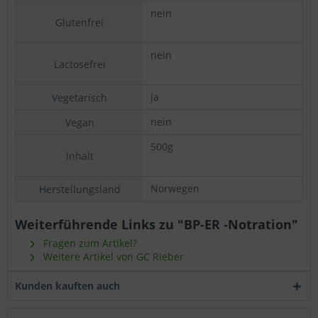
nein
n
Glutenfrei
g
nein
n
Lactosefrei
L
ja
j
Vegetarisch
nein
n
Vegan
500g
5
Inhalt
P
Norwegen
-
Herstellungsland
Weiterführende Links zu "BP-ER -Notration"
Fragen zum Artikel?
Weitere Artikel von GC Rieber
Kunden kauften auch