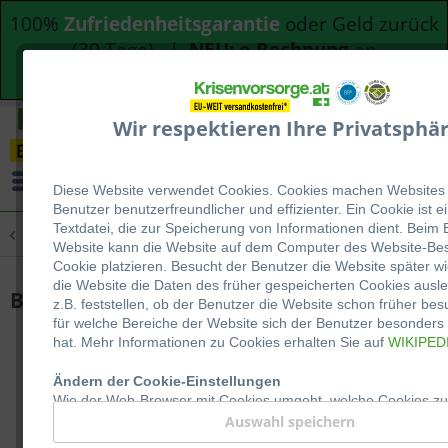
100%
Zufriedenheitsgarantie
oder Geld zurück
(30 Tage) |
NEU: e-Rechnung
an
Bundesdienststellen
Wir respektieren Ihre Privatsphär
Menü
Diese Website verwendet Cookies. Cookies machen Websites 
Benutzer be
nutzerfreundlicher und effizienter. Ein Cookie ist e
Textdatei, die zur Speicherung von Informationen dient. Beim
Übersicht
Notration
Website kann die Website auf dem Computer des Website-Bes
Cookie platzieren. Besucht der Benutzer die Website später w
die Website die Daten des früher gespeicherten Cookies ausl
BP-ER -Notration
z.B. feststellen, ob der Benutzer die Website schon früher bes
für welche Bereiche der Website sich der Benutzer besonders i
hat. Mehr Informationen zu Cookies erhalten Sie auf
WIKIPED
Ändern der Cookie-Einstellungen
Wie der Web-Browser mit Cookies umgeht, welche Cookies z
oder abgelehnt werden, kann der Benutzer in den Einstellun
Auswahl speichern
Browsers festlegen. Wo genau sich diese Einstellungen befind