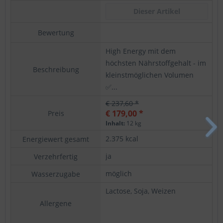
Dieser Artikel
Bewertung
High Energy mit dem
N
höchsten Nährstoffgehalt - im
v
Beschreibung
kleinstmöglichen Volumen
u
✅...
T
€ 237,60 *
€
€ 179,00 *
€
Preis
Inhalt:
12 kg
I
2.375 kcal
9
Energiewert gesamt
ja
-
Verzehrfertig
möglich
-
Wasserzugabe
Lactose, Soja, Weizen
E
M
Allergene
S