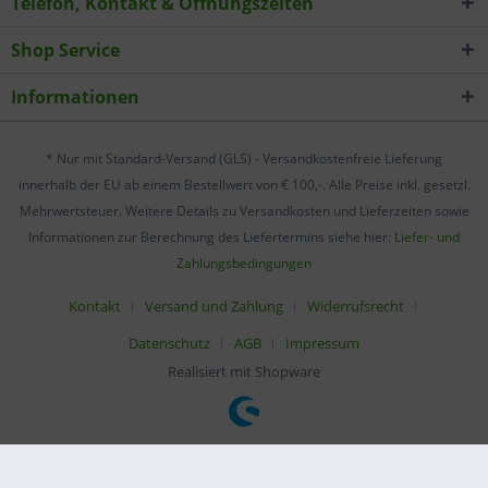
Telefon, Kontakt & Öffnungszeiten
Shop Service
Informationen
* Nur mit Standard-Versand (GLS) - Versandkostenfreie Lieferung
innerhalb der EU ab einem Bestellwert von € 100,-. Alle Preise inkl. gesetzl.
Mehrwertsteuer. Weitere Details zu Versandkosten und Lieferzeiten sowie
Informationen zur Berechnung des Liefertermins siehe hier:
Liefer- und
Zahlungsbedingungen
Kontakt
Versand und Zahlung
Widerrufsrecht
Datenschutz
AGB
Impressum
Realisiert mit Shopware