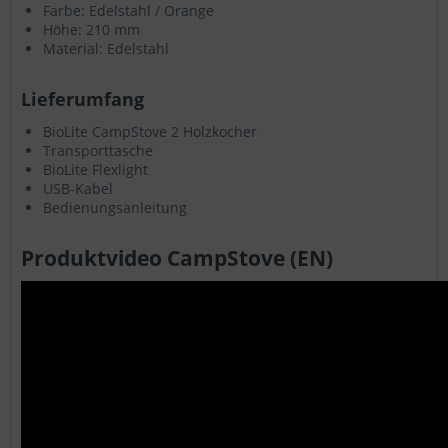
Farbe: Edelstahl / Orange
Höhe: 210 mm
Material: Edelstahl
Lieferumfang
BioLite CampStove 2 Holzkocher
Transporttasche
BioLite Flexlight
USB-Kabel
Bedienungsanleitung
Produktvideo CampStove (EN)