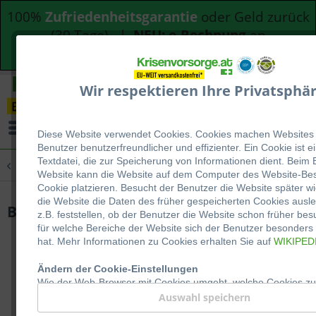
100%
Zufriedenheitsgarantie
oder Geld zurück
(30 Tage) |
NEU: e-Rechnung
an
Bundesdienststellen
Wir respektieren Ihre Privatsphär
Menü
Diese Website verwendet Cookies. Cookies machen Websites 
Benutzer be
nutzerfreundlicher und effizienter. Ein Cookie ist e
Textdatei, die zur Speicherung von Informationen dient. Beim
Übersicht
Blackout & Stromausfall
Website kann die Website auf dem Computer des Website-Bes
Cookie platzieren. Besucht der Benutzer die Website später w
die Website die Daten des früher gespeicherten Cookies ausl
BioLite Campstove 2
z.B. feststellen, ob der Benutzer die Website schon früher bes
für welche Bereiche der Website sich der Benutzer besonders i
hat. Mehr Informationen zu Cookies erhalten Sie auf
WIKIPED
Ändern der Cookie-Einstellungen
Wie der Web-Browser mit Cookies umgeht, welche Cookies z
oder abgelehnt werden, kann der Benutzer in den Einstellun
Auswahl speichern
Browsers festlegen. Wo genau sich diese Einstellungen befind