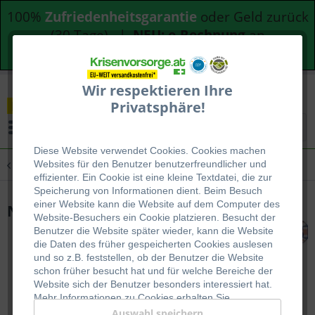
100%
Zufriedenheitsgarantie
oder Geld zurück
(30 Tage) |
NEU: e-Rechnung
an
Bundesdienststellen
Wir respektieren Ihre
Privatsphäre!
Menü
Diese Website verwendet Cookies. Cookies machen
Übersicht
Survival / Outdoor
Websites für den Benutzer be
nutzerfreundlicher und
effizienter. Ein Cookie ist eine kleine Textdatei, die zur
Speicherung von Informationen dient. Beim Besuch
einer Website kann die Website auf dem Computer des
Notfall - Nähset
Website-Besuchers ein Cookie platzieren. Besucht der
Benutzer die Website später wieder, kann die Website
die Daten des früher gespeicherten Cookies auslesen
und so z.B. feststellen, ob der Benutzer die Website
schon früher besucht hat und für welche Bereiche der
Website sich der Benutzer besonders interessiert hat.
Mehr Informationen zu Cookies erhalten Sie
auf
WIKIPEDIA
.
Auswahl speichern