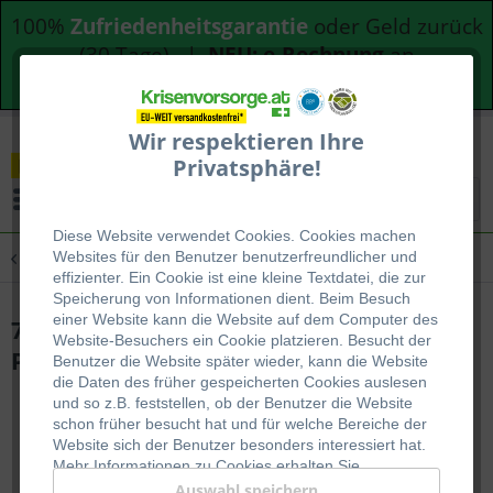
100%
Zufriedenheitsgarantie
oder Geld zurück
(30 Tage) |
NEU: e-Rechnung
an
Bundesdienststellen
Wir respektieren Ihre
Privatsphäre!
Menü
Diese Website verwendet Cookies. Cookies machen
Übersicht
Lebensmittelpakete
Websites für den Benutzer be
nutzerfreundlicher und
effizienter. Ein Cookie ist eine kleine Textdatei, die zur
Speicherung von Informationen dient. Beim Besuch
einer Website kann die Website auf dem Computer des
7 Tage Notration - mit Fleisch für 1
Website-Besuchers ein Cookie platzieren. Besucht der
Person
Benutzer die Website später wieder, kann die Website
die Daten des früher gespeicherten Cookies auslesen
und so z.B. feststellen, ob der Benutzer die Website
schon früher besucht hat und für welche Bereiche der
Website sich der Benutzer besonders interessiert hat.
Mehr Informationen zu Cookies erhalten Sie
auf
WIKIPEDIA
.
Auswahl speichern