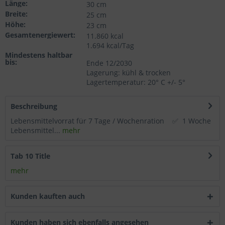
Länge:
30 cm
Wählen Sie nach Ihren individuellen Bedürfnissen
Breite:
25 cm
Höhe:
Cookies & Services aus:
23 cm
Gesamtenergiewert:
11.860 kcal
1.694 kcal/Tag
Technisch erforderlich
Mindestens haltbar
bis:
Ende 12/2030
Lagerung: kühl & trocken
Komfortfunktionen
Lagertemperatur: 20° C +/- 5°
Statistik & Tracking
Beschreibung
Lebensmittelvorrat für 7 Tage / Wochenration ✅ 1 Woche
Lebensmittel...
mehr
Tab 10 Title
mehr
Kunden kauften auch
Kunden haben sich ebenfalls angesehen