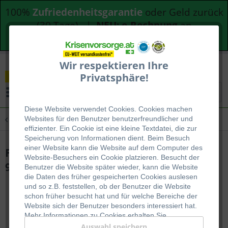
100%
Zufriedenheitsgarantie
oder Geld zurück
(30 Tage) |
NEU: e-Rechnung
an
Bundesdienststellen
Wir respektieren Ihre
Privatsphäre!
Menü
Diese Website verwendet Cookies. Cookies machen
Übersicht
B2B - Atemschutz
Websites für den Benutzer be
nutzerfreundlicher und
effizienter. Ein Cookie ist eine kleine Textdatei, die zur
Speicherung von Informationen dient. Beim Besuch
einer Website kann die Website auf dem Computer des
FFP3 Atemschutzmaske | Sky Screen
Website-Besuchers ein Cookie platzieren. Besucht der
9902
Benutzer die Website später wieder, kann die Website
die Daten des früher gespeicherten Cookies auslesen
und so z.B. feststellen, ob der Benutzer die Website
schon früher besucht hat und für welche Bereiche der
Website sich der Benutzer besonders interessiert hat.
Mehr Informationen zu Cookies erhalten Sie
auf
WIKIPEDIA
.
Auswahl speichern