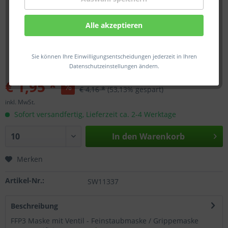
Ändern der Cookie-Einstellungen
Alle akzeptieren
Wie der Web-Browser mit Cookies umgeht, welche
Cookies zugelassen oder abgelehnt werden, kann der
Benutzer in den Einstellungen des Web-Browsers
festlegen. Wo genau sich diese Einstellungen befinden,
Sie können Ihre Einwilligungsentscheidungen jederzeit in Ihren
hängt vom jeweiligen Web-Browser ab.
Datenschutzeinstellungen ändern.
Detailinformationen dazu können über die Hilfe-
€ 1,95 *
Funktion des jeweiligen Web-Browsers aufgerufen
€ 4,16 *
(53,13% gespart)
werden. Wenn die Nutzung von Cookies eingeschränkt
inkl. MwSt.
wird, sind unter Umständen nicht mehr alle Funktionen
Sofort versandfertig, Lieferzeit ca. 2-4 Werktage
dieser Website vollumfänglich nutzbar.
Cookies auf unserer Website
In den
Warenkorb
Unsere Website verarbeitet folgende Cookies:
Merken
Unbedingt notwendige Cookies, um grundlegende
Funktionen der Website sicherzustellen.
Artikel-Nr.:
SW11337
Funktionale Cookies, um die Leistung der Webseite
sicherzustellen.
Performance-Cookies, um das Benutzererlebnis zu
Beschreibung
verbessern.
FFP3 Maske mit Ventil - Feinstaubmaske / Grippemaske
Werbe-Cookies, um Werbekampagnen zu steuern.