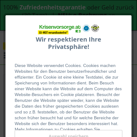
100%
Zufriedenheitsgarantie
oder Geld zurück
(30 Tage) |
NEU: e-Rechnung
an
Bundesdienststellen
Wir respektieren Ihre
Privatsphäre!
Menü
Diese Website verwendet Cookies. Cookies machen
Websites für den Benutzer be
nutzerfreundlicher und
effizienter. Ein Cookie ist eine kleine Textdatei, die zur
Speicherung von Informationen dient. Beim Besuch
Produkte von Innova
einer Website kann die Website auf dem Computer des
Website-Besuchers ein Cookie platzieren. Besucht der
Benutzer die Website später wieder, kann die Website
die Daten des früher gespeicherten Cookies auslesen
und so z.B. feststellen, ob der Benutzer die Website
schon früher besucht hat und für welche Bereiche der
Website sich der Benutzer besonders interessiert hat.
Innova ist der Hersteller von Langzeitnahrungsmitteln
Mehr Informationen zu Cookies erhalten Sie
für die Krisenvorsorge mit Sitz in Wörgl/Tirol mit
auf
WIKIPEDIA
.
Auswahl speichern