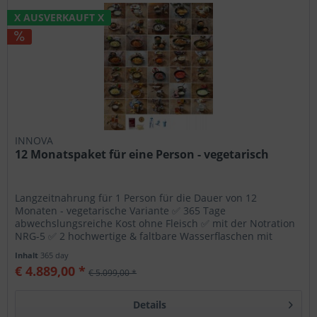
X AUSVERKAUFT X
Wählen Sie nach Ihren individuellen Bedürfnissen
Cookies & Services aus:
Technisch erforderlich
Komfortfunktionen
INNOVA
Statistik & Tracking
12 Monatspaket für eine Person - vegetarisch
Langzeitnahrung für 1 Person für die Dauer von 12
Monaten - vegetarische Variante ✅ 365 Tage
abwechslungsreiche Kost ohne Fleisch ✅ mit der Notration
NRG-5 ✅ 2 hochwertige & faltbare Wasserflaschen mit
Filtersystem ✅ rund 761.489...
Inhalt
365 day
€ 4.889,00 *
€ 5.099,00 *
Details