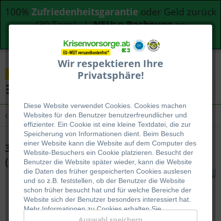
100%
Zufriedenheitsgarantie
oder Geld zurück
(30 Tage) |
NEU: e-Rechnung
an
Bundesdienststellen
Wir respektieren Ihre
Privatsphäre!
Menü
Diese Website verwendet Cookies. Cookies machen
Übersicht
Antigen-Schnelltest
Websites für den Benutzer be
nutzerfreundlicher und
effizienter. Ein Cookie ist eine kleine Textdatei, die zur
Speicherung von Informationen dient. Beim Besuch
einer Website kann die Website auf dem Computer des
3in1-Test auf Influenza A/B und Covid-19
Website-Besuchers ein Cookie platzieren. Besucht der
(Antigen Combo Rapid Test)
Benutzer die Website später wieder, kann die Website
die Daten des früher gespeicherten Cookies auslesen
und so z.B. feststellen, ob der Benutzer die Website
schon früher besucht hat und für welche Bereiche der
Website sich der Benutzer besonders interessiert hat.
Mehr Informationen zu Cookies erhalten Sie
auf
WIKIPEDIA
.
Auswahl speichern