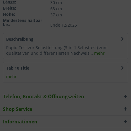
Länge:
30 cm
Wählen Sie nach Ihren individuellen Bedürfnissen
Breite:
63 cm
Höhe:
Cookies & Services aus:
37 cm
Mindestens haltbar
bis:
Ende 12/2025
Technisch erforderlich
Beschreibung
Komfortfunktionen
Rapid Test zur Selbsttestung (3-in-1 Selbsttest) zum
qualitativen und differenzierten Nachweis...
mehr
Statistik & Tracking
Tab 10 Title
mehr
Telefon, Kontakt & Öffnungszeiten
Shop Service
Informationen