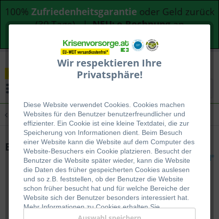
100%
Zufriedenheitsgarantie
oder Geld zurück
(30 Tage) |
NEU: e-Rechnung
an
Bundesdienststellen
Wir respektieren Ihre
Privatsphäre!
Menü
Diese Website verwendet Cookies. Cookies machen
Übersicht
Medizin
Websites für den Benutzer be
nutzerfreundlicher und
effizienter. Ein Cookie ist eine kleine Textdatei, die zur
Speicherung von Informationen dient. Beim Besuch
einer Website kann die Website auf dem Computer des
Erste-Hilfe-Helmset
Website-Besuchers ein Cookie platzieren. Besucht der
Benutzer die Website später wieder, kann die Website
die Daten des früher gespeicherten Cookies auslesen
und so z.B. feststellen, ob der Benutzer die Website
schon früher besucht hat und für welche Bereiche der
Website sich der Benutzer besonders interessiert hat.
Mehr Informationen zu Cookies erhalten Sie
auf
WIKIPEDIA
.
Auswahl speichern