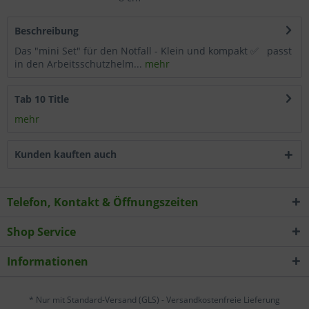
Wählen Sie nach Ihren individuellen Bedürfnissen
Beschreibung
Cookies & Services aus:
Das "mini Set" für den Notfall - Klein und kompakt ✅ passt
in den Arbeitsschutzhelm...
mehr
Technisch erforderlich
Tab 10 Title
Komfortfunktionen
mehr
Statistik & Tracking
Kunden kauften auch
Telefon, Kontakt & Öffnungszeiten
Shop Service
Informationen
* Nur mit Standard-Versand (GLS) - Versandkostenfreie Lieferung