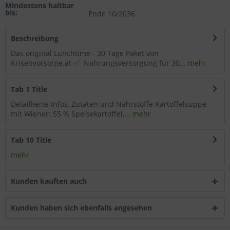
Mindestens haltbar
bis:
Wählen Sie nach Ihren individuellen Bedürfnissen
Ende 10/2036
Cookies & Services aus:
Beschreibung
Das original Lunchtime - 30 Tage Paket von
Technisch erforderlich
Krisenvorsorge.at ✅ Nahrungsversorgung für 30...
mehr
Komfortfunktionen
Tab 1 Title
Detaillierte Infos, Zutaten und Nährstoffe Kartoffelsuppe
Statistik & Tracking
mit Wiener: 55 % Speisekartoffel,...
mehr
Tab 10 Title
mehr
Kunden kauften auch
Kunden haben sich ebenfalls angesehen