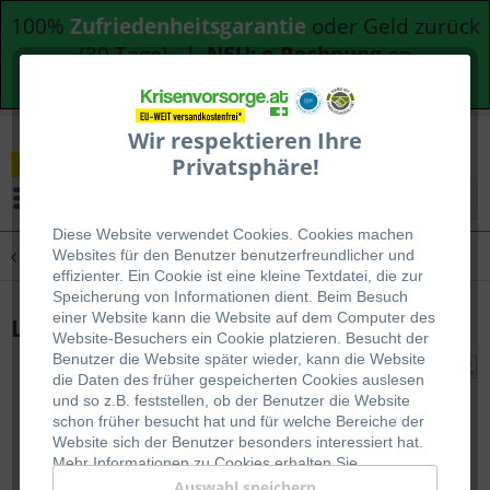
100%
Zufriedenheitsgarantie
oder Geld zurück
(30 Tage) |
NEU: e-Rechnung
an
Bundesdienststellen
Wir respektieren Ihre
Privatsphäre!
Menü
Diese Website verwendet Cookies. Cookies machen
Übersicht
Blackout Vorsorge für Hilfsorganisationen
Websites für den Benutzer be
nutzerfreundlicher und
effizienter. Ein Cookie ist eine kleine Textdatei, die zur
Speicherung von Informationen dient. Beim Besuch
einer Website kann die Website auf dem Computer des
Lunchtime 30 Tage Paket (Monatspaket)
Website-Besuchers ein Cookie platzieren. Besucht der
Benutzer die Website später wieder, kann die Website
die Daten des früher gespeicherten Cookies auslesen
und so z.B. feststellen, ob der Benutzer die Website
schon früher besucht hat und für welche Bereiche der
Website sich der Benutzer besonders interessiert hat.
Mehr Informationen zu Cookies erhalten Sie
auf
WIKIPEDIA
.
Auswahl speichern