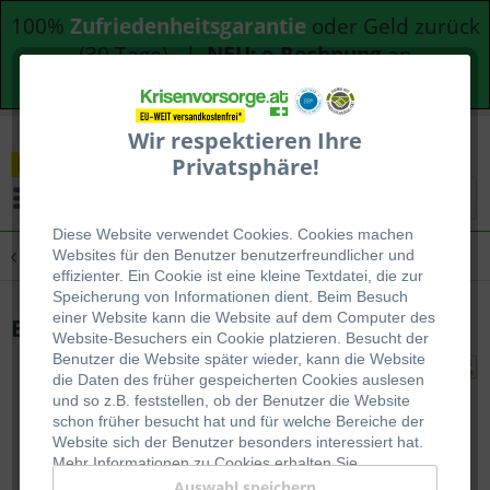
100%
Zufriedenheitsgarantie
oder Geld zurück
(30 Tage) |
NEU: e-Rechnung
an
Bundesdienststellen
Wir respektieren Ihre
Privatsphäre!
Menü
Diese Website verwendet Cookies. Cookies machen
Übersicht
Dosenbrot
Websites für den Benutzer be
nutzerfreundlicher und
effizienter. Ein Cookie ist eine kleine Textdatei, die zur
Speicherung von Informationen dient. Beim Besuch
einer Website kann die Website auf dem Computer des
Erdbeer Fruchtaufstrich (12 x 200g)
Website-Besuchers ein Cookie platzieren. Besucht der
Benutzer die Website später wieder, kann die Website
die Daten des früher gespeicherten Cookies auslesen
und so z.B. feststellen, ob der Benutzer die Website
schon früher besucht hat und für welche Bereiche der
Website sich der Benutzer besonders interessiert hat.
Mehr Informationen zu Cookies erhalten Sie
auf
WIKIPEDIA
.
Auswahl speichern