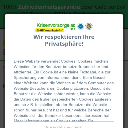
100%
Zufriedenheitsgarantie
oder Geld zurück
(30 Tage) |
NEU: e-Rechnung
an
Bundesdienststellen
Wir respektieren Ihre
Privatsphäre!
Menü
Diese Website verwendet Cookies. Cookies machen
Übersicht
Lunchtime
Websites für den Benutzer be
nutzerfreundlicher und
effizienter. Ein Cookie ist eine kleine Textdatei, die zur
Speicherung von Informationen dient. Beim Besuch
einer Website kann die Website auf dem Computer des
Kichererbsencurry indisch mit Reis
Website-Besuchers ein Cookie platzieren. Besucht der
Benutzer die Website später wieder, kann die Website
die Daten des früher gespeicherten Cookies auslesen
und so z.B. feststellen, ob der Benutzer die Website
schon früher besucht hat und für welche Bereiche der
Website sich der Benutzer besonders interessiert hat.
Mehr Informationen zu Cookies erhalten Sie
auf
WIKIPEDIA
.
Auswahl speichern