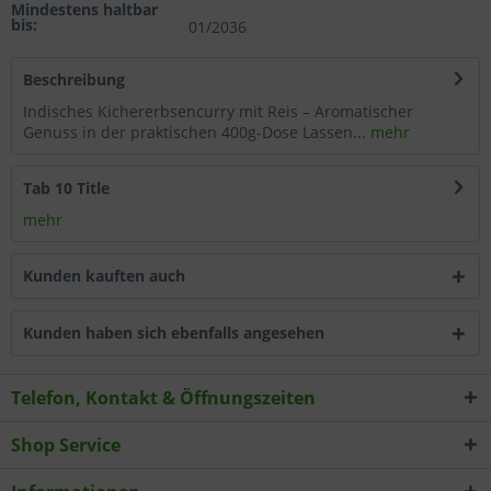
Mindestens haltbar
bis:
01/2036
Wählen Sie nach Ihren individuellen Bedürfnissen
Cookies & Services aus:
Beschreibung
Indisches Kichererbsencurry mit Reis – Aromatischer
Technisch erforderlich
Genuss in der praktischen 400g-Dose Lassen...
mehr
Komfortfunktionen
Tab 10 Title
mehr
Statistik & Tracking
Kunden kauften auch
Kunden haben sich ebenfalls angesehen
Telefon, Kontakt & Öffnungszeiten
Shop Service