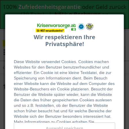
100%
Zufriedenheitsgarantie
oder Geld zurück
(30 Tage) |
NEU: e-Rechnung
an
Bundesdienststellen
Wir respektieren Ihre
Privatsphäre!
Menü
Diese Website verwendet Cookies. Cookies machen
Übersicht
Notvorrat
Websites für den Benutzer be
nutzerfreundlicher und
effizienter. Ein Cookie ist eine kleine Textdatei, die zur
Speicherung von Informationen dient. Beim Besuch
einer Website kann die Website auf dem Computer des
1 MonatsPaket mit Fleischgerichten
Website-Besuchers ein Cookie platzieren. Besucht der
Benutzer die Website später wieder, kann die Website
die Daten des früher gespeicherten Cookies auslesen
und so z.B. feststellen, ob der Benutzer die Website
schon früher besucht hat und für welche Bereiche der
Website sich der Benutzer besonders interessiert hat.
Mehr Informationen zu Cookies erhalten Sie
auf
WIKIPEDIA
.
Auswahl speichern