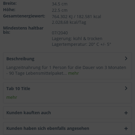
Breite:
34.5 cm
Wählen Sie nach Ihren individuellen Bedürfnissen
Höhe:
22.5 cm
Cookies & Services aus:
Gesamtenergiewert:
764.302 KJ / 182.581 kcal
2.028,68 kcal/Tag
Mindestens haltbar
bis:
Technisch erforderlich
07/2040
Lagerung: kühl & trocken
Lagertemperatur: 20° C +/- 5°
Komfortfunktionen
Beschreibung
Statistik & Tracking
Langzeitnahrung für 1 Person für die Dauer von 3 Monaten
- 90 Tage Lebensmittelpaket...
mehr
Tab 10 Title
mehr
Kunden kauften auch
Kunden haben sich ebenfalls angesehen