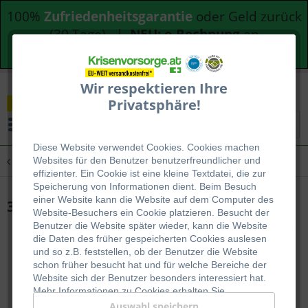
100%
Zufriedenheitsgarantie
oder Geld zurück
(30 Tage) |
NEU: e-Rechnung
an
Bundesdienststellen
Wir respektieren Ihre
Privatsphäre!
Menü
Diese Website verwendet Cookies. Cookies machen
Übersicht
Lebensmittelpakete
Websites für den Benutzer be
nutzerfreundlicher und
effizienter. Ein Cookie ist eine kleine Textdatei, die zur
Speicherung von Informationen dient. Beim Besuch
einer Website kann die Website auf dem Computer des
3 Monatspaket - mit Fleischgerichten
Website-Besuchers ein Cookie platzieren. Besucht der
Benutzer die Website später wieder, kann die Website
die Daten des früher gespeicherten Cookies auslesen
und so z.B. feststellen, ob der Benutzer die Website
schon früher besucht hat und für welche Bereiche der
Website sich der Benutzer besonders interessiert hat.
Mehr Informationen zu Cookies erhalten Sie
auf
WIKIPEDIA
.
Auswahl speichern