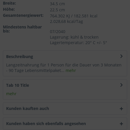
Breite:
34.5 cm
Wählen Sie nach Ihren individuellen Bedürfnissen
Höhe:
22.5 cm
Cookies & Services aus:
Gesamtenergiewert:
764.302 KJ / 182.581 kcal
2.028,68 kcal/Tag
Mindestens haltbar
bis:
Technisch erforderlich
07/2040
Lagerung: kühl & trocken
Lagertemperatur: 20° C +/- 5°
Komfortfunktionen
Beschreibung
Statistik & Tracking
Langzeitnahrung für 1 Person für die Dauer von 3 Monaten
- 90 Tage Lebensmittelpaket...
mehr
Tab 10 Title
mehr
Kunden kauften auch
Kunden haben sich ebenfalls angesehen