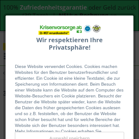
100%
Zufriedenheitsgarantie
oder Geld zurück
(30 Tage) |
NEU: e-Rechnung
an
Bundesdienststellen
Wir respektieren Ihre
Privatsphäre!
Menü
Diese Website verwendet Cookies. Cookies machen
Übersicht
Blackout Vorsorge für Gemeinden
Websites für den Benutzer be
nutzerfreundlicher und
effizienter. Ein Cookie ist eine kleine Textdatei, die zur
Speicherung von Informationen dient. Beim Besuch
einer Website kann die Website auf dem Computer des
3 Monatspaket - mit Fleischgerichten
Website-Besuchers ein Cookie platzieren. Besucht der
Benutzer die Website später wieder, kann die Website
die Daten des früher gespeicherten Cookies auslesen
und so z.B. feststellen, ob der Benutzer die Website
schon früher besucht hat und für welche Bereiche der
Website sich der Benutzer besonders interessiert hat.
Mehr Informationen zu Cookies erhalten Sie
auf
WIKIPEDIA
.
Auswahl speichern