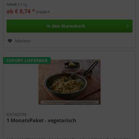
Aluverbundfolie (wasser- und...
Inhalt
0.5 kg
ab € 8,74 *
€ 9,90 *
In den
Warenkorb
Merken
SOFORT LIEFERBAR
KATADYN
1 MonatsPaket - vegetarisch