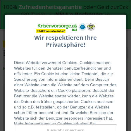
100%
Zufriedenheitsgarantie
oder Geld zurück
(30 Tage) |
NEU: e-Rechnung
an
Bundesdienststellen
Wir respektieren Ihre
Privatsphäre!
Menü
Diese Website verwendet Cookies. Cookies machen
Prepper Shop
Websites für den Benutzer be
nutzerfreundlicher und
effizienter. Ein Cookie ist eine kleine Textdatei, die zur
Speicherung von Informationen dient. Beim Besuch
einer Website kann die Website auf dem Computer des
Website-Besuchers ein Cookie platzieren. Besucht der
Prepper Shop | Krisenvorsorge | Survival |
Benutzer die Website später wieder, kann die Website
die Daten des früher gespeicherten Cookies auslesen
Langzeitnahrung
und so z.B. feststellen, ob der Benutzer die Website
schon früher besucht hat und für welche Bereiche der
⚡ Blackout- und Stromausfall ✅ Langzeitnahrung
Website sich der Benutzer besonders interessiert hat.
und Dosenbrot ⌚ Notrationen für die schnelle
Mehr Informationen zu Cookies erhalten Sie
auf
WIKIPEDIA
.
Versorgung ...
mehr erfahren »
Auswahl speichern