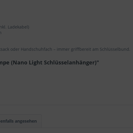
len Sie nach Ihren individuellen Bedürfnissen Cookies & Services 
Technisch erforderlich
nkl. Ladekabel)
m
Komfortfunktionen
cksack oder Handschuhfach – immer griffbereit am Schlüsselbund.
Statistik & Tracking
mpe (Nano Light Schlüsselanhänger)"
enfalls angesehen