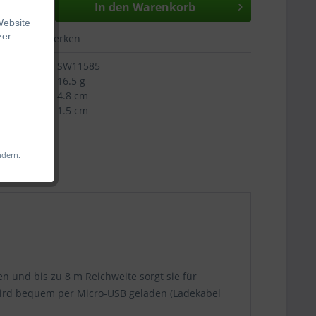
In den
Warenkorb
Website
zer
hen
Merken
SW11585
16.5 g
4.8 cm
1.5 cm
s
 Web-
iligen
ndern.
änkt
änglich
en und bis zu 8 m Reichweite sorgt sie für
 wird bequem per Micro-USB geladen (Ladekabel