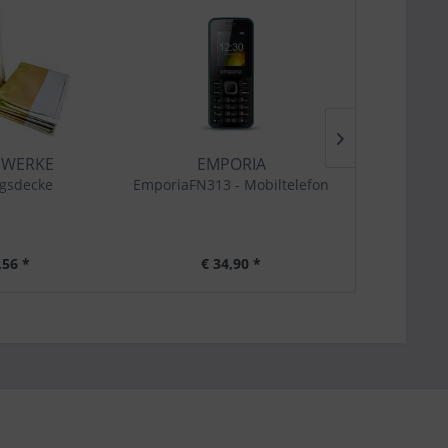
TIPP!
 WERKE
EMPORIA
DU
gsdecke
EmporiaFN313 - Mobiltelefon
Hurrica
Campi
Kurbe
,56 *
€ 34,90 *
€ 23,99