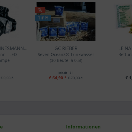
TIPP!
NESMANN...
GC RIEBER
LEINA
n - LED -
Seven OceanS® Trinkwasser
Rettun
lampe
(30 Beutel à 0,5l)
Inhalt
15 l
€ 64,90 *
€ 1
€ 9,90 *
€ 79,90 *
ce
Informationen