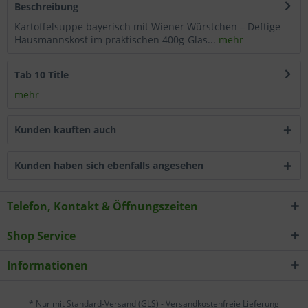
Beschreibung
Wählen Sie nach Ihren individuellen Bedürfnissen
Kartoffelsuppe bayerisch mit Wiener Würstchen – Deftige
Cookies & Services aus:
Hausmannskost im praktischen 400g-Glas...
mehr
Technisch erforderlich
Tab 10 Title
mehr
Komfortfunktionen
Kunden kauften auch
Statistik & Tracking
Kunden haben sich ebenfalls angesehen
Telefon, Kontakt & Öffnungszeiten
Shop Service
Informationen
* Nur mit Standard-Versand (GLS) - Versandkostenfreie Lieferung