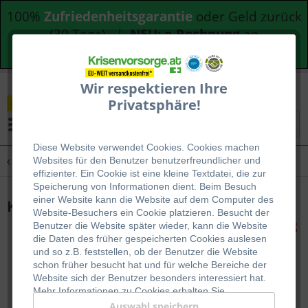
100%
Zufriedenheitsgarantie
oder Geld zurück
(30 Tage) |
NEU: e-Rechnung
an
Bundesdienststellen
Wir respektieren Ihre
Privatsphäre!
Menü
Diese Website verwendet Cookies. Cookies machen
Übersicht
AlltagsVorrat
Websites für den Benutzer be
nutzerfreundlicher und
effizienter. Ein Cookie ist eine kleine Textdatei, die zur
Speicherung von Informationen dient. Beim Besuch
einer Website kann die Website auf dem Computer des
Kartoffelsuppe mit Wiener im Glas
Website-Besuchers ein Cookie platzieren. Besucht der
Benutzer die Website später wieder, kann die Website
die Daten des früher gespeicherten Cookies auslesen
und so z.B. feststellen, ob der Benutzer die Website
schon früher besucht hat und für welche Bereiche der
Website sich der Benutzer besonders interessiert hat.
Mehr Informationen zu Cookies erhalten Sie
auf
WIKIPEDIA
.
Auswahl speichern