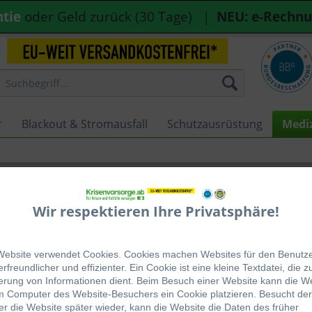
ntie
oder Geld zurück (30 Tage) |
NEU: e-Rechn
r
Blackout & Stromausfall
Schutzausrüstung
Medi
CD Joker
Wir respektieren Ihre Privatsphäre!
Website verwendet Cookies. Cookies machen Websites für den Benutz
Diese
rfreundlicher und effizienter. Ein Cookie ist eine kleine Textdatei, die z
erung von Informationen dient. Beim Besuch einer Website kann die W
€ 114,
m Computer des Website-Besuchers ein Cookie platzieren. Besucht der
r die Website später wieder, kann die Website die Daten des früher
inkl. MwSt.