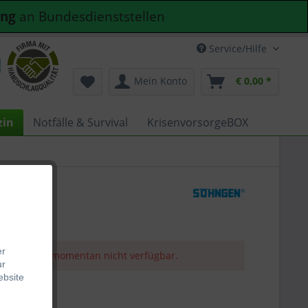
ung
an Bundesdienststellen
Service/Hilfe
Mein Konto
€ 0,00 *
zin
Notfälle & Survival
KrisenvorsorgeBOX
er
r Artikel ist momentan nicht verfügbar.
ur
ebsite
64 *