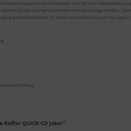
len Sie nach Ihren individuellen Bedürfnissen Cookies & Services 
ndkästen vorgesehenen Kältekissen sind für eine Selbstaktivierung
 sterilen Inhalte und Verbandmittel nicht beschädigt werden. Des
 eigene geschützte Ebene. Es bleibt noch extra Freiraum für eigen
Technisch erforderlich
Komfortfunktionen
ng
Statistik & Tracking
ruckbeschriftung
fe-Koffer QUICK-CD Joker"