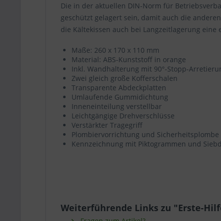
Wäh
Die in der aktuellen DIN-Norm für Betriebsverba
geschützt gelagert sein, damit auch die anderen
die Kältekissen auch bei Langzeitlagerung eine
Maße: 260 x 170 x 110 mm
Material: ABS-Kunststoff in orange
Inkl. Wandhalterung mit 90°-Stopp-Arretieru
Zwei gleich große Kofferschalen
Transparente Abdeckplatten
Umlaufende Gummidichtung
Inneneinteilung verstellbar
Leichtgängige Drehverschlüsse
Verstärkter Tragegriff
Plombiervorrichtung und Sicherheitsplombe
Kennzeichnung mit Piktogrammen und Siebd
Weiterführende Links zu "Erste-Hil
Fragen zum Artikel?