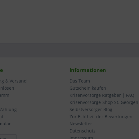
ce
Informationen
ung & Versand
Das Team
inlösen
Gutschein kaufen
ramm
Krisenvorsorge Ratgeber | FAQ
Krisenvorsorge-Shop St. Georgen
 Zahlung
Selbstversorger Blog
ht
Zur Echtheit der Bewertungen
mular
Newsletter
Datenschutz
Impressum