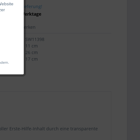
Website
stenfreie Lieferung!
zer
 ca. 10-20 Werktage
hen
Merken
SW11398
11 cm
s
 Web-
26 cm
iligen
17 cm
ndern.
änkt
änglich
ler Erste-Hilfe-Inhalt durch eine transparente