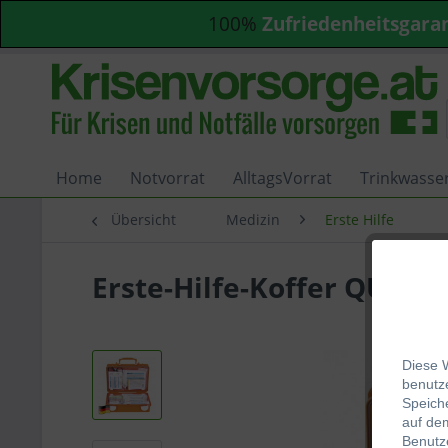
100%
Zufriedenheitsgara
Home
Notvorrat
AlltagsVorrat
Trinkwasse
Übersicht
Medizin
Erste Hilfe
Erste-Hilfe-Koffer QUICK-
Diese 
be
nutze
Speich
auf de
Benutze