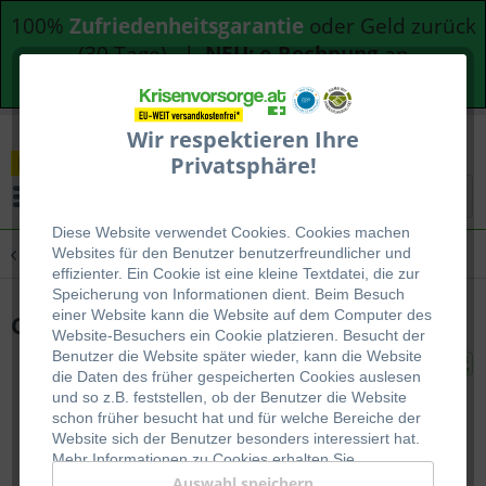
100%
Zufriedenheitsgarantie
oder Geld zurück
(30 Tage) |
NEU: e-Rechnung
an
Bundesdienststellen
Wir respektieren Ihre
Privatsphäre!
Menü
Diese Website verwendet Cookies. Cookies machen
Übersicht
Notvorrat
Websites für den Benutzer be
nutzerfreundlicher und
effizienter. Ein Cookie ist eine kleine Textdatei, die zur
Speicherung von Informationen dient. Beim Besuch
einer Website kann die Website auf dem Computer des
Chicken Curry mit Reis
Website-Besuchers ein Cookie platzieren. Besucht der
Benutzer die Website später wieder, kann die Website
die Daten des früher gespeicherten Cookies auslesen
und so z.B. feststellen, ob der Benutzer die Website
schon früher besucht hat und für welche Bereiche der
Website sich der Benutzer besonders interessiert hat.
Mehr Informationen zu Cookies erhalten Sie
auf
WIKIPEDIA
.
Auswahl speichern