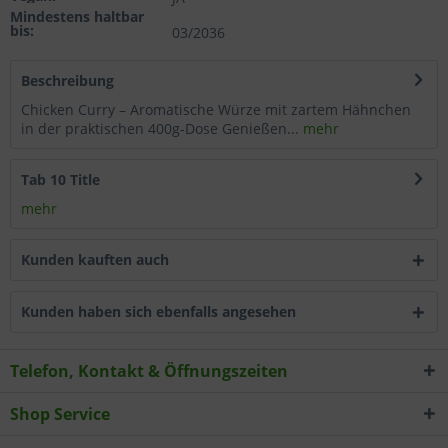
Mindestens haltbar
Wählen Sie nach Ihren individuellen Bedürfnissen
bis:
03/2036
Cookies & Services aus:
Beschreibung
Technisch erforderlich
Chicken Curry – Aromatische Würze mit zartem Hähnchen
in der praktischen 400g-Dose Genießen...
mehr
Komfortfunktionen
Tab 10 Title
Statistik & Tracking
mehr
Kunden kauften auch
Kunden haben sich ebenfalls angesehen
Telefon, Kontakt & Öffnungszeiten
Shop Service