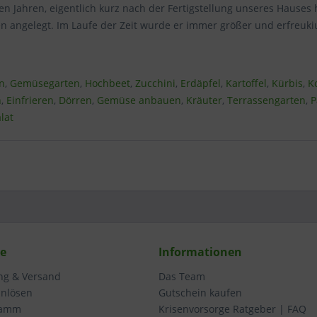
gen Jahren, eigentlich kurz nach der Fertigstellung unseres Hauses
n angelegt. Im Laufe der Zeit wurde er immer größer und erfreuki
n
,
Gemüsegarten
,
Hochbeet
,
Zucchini
,
Erdäpfel
,
Kartoffel
,
Kürbis
,
K
n
,
Einfrieren
,
Dörren
,
Gemüse anbauen
,
Kräuter
,
Terrassengarten
,
P
lat
ce
Informationen
ung & Versand
Das Team
inlösen
Gutschein kaufen
ramm
Krisenvorsorge Ratgeber | FAQ