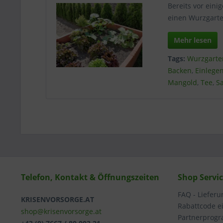
Bereits vor eini
einen Wurzgarte
Mehr lesen
Tags:
Wurzgarte
Backen
,
Einlege
Mangold
,
Tee
,
Sa
Telefon, Kontakt & Öffnungszeiten
Shop Servi
FAQ - Liefer
KRISENVORSORGE.AT
Rabattcode e
shop@krisenvorsorge.at
Partnerprog