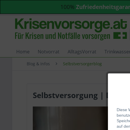
100%
Zufriedenheitsgara
Home
Notvorrat
AlltagsVorrat
Trinkwasse
Blog & Infos
Selbstversorgerblog
Selbstversorgung | Die ur
Diese 
be
nutze
Speich
auf de