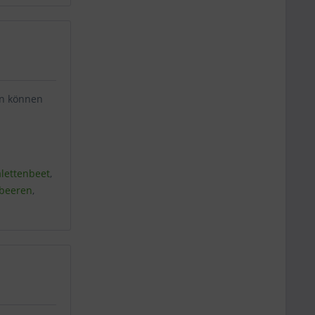
aus:
en können
alettenbeet
,
beeren
,