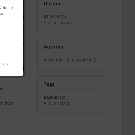
Datum
Website
zer
07.2018 (2)
Alle anzeigen
Autoren
s
 Web-
iligen
Alexander M. Jungwirth (2)
ndern.
änkt
änglich
Tags
en,
e.
Backen (2)
shalten
Alle anzeigen
r