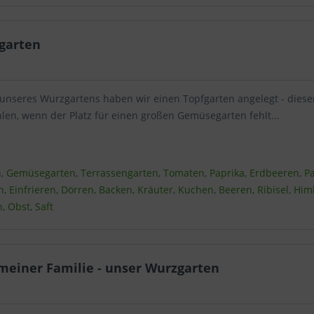
len Sie nach Ihren individuellen Bedürfnissen Cookies & Services 
fgarten
Technisch erforderlich
Komfortfunktionen
 unseres Wurzgartens haben wir einen Topfgarten angelegt - dies
len, wenn der Platz für einen großen Gemüsegarten fehlt...
Statistik & Tracking
n
,
Gemüsegarten
,
Terrassengarten
,
Tomaten
,
Paprika
,
Erdbeeren
,
P
n
,
Einfrieren
,
Dörren
,
Backen
,
Kräuter
,
Kuchen
,
Beeren
,
Ribisel
,
Him
n
,
Obst
,
Saft
meiner Familie - unser Wurzgarten