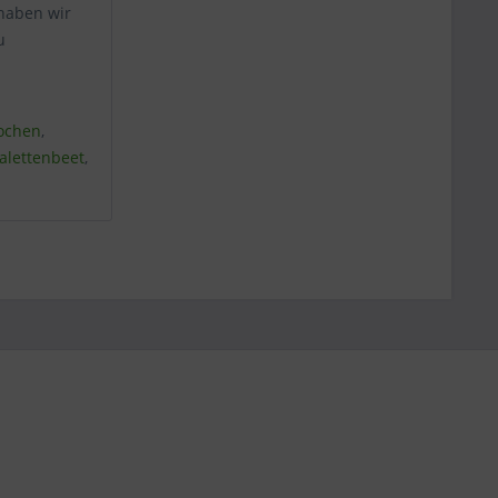
 haben wir
u
ochen
,
alettenbeet
,