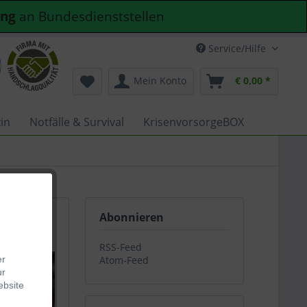
ung
an Bundesdienststellen
Service/Hilfe
Mein Konto
€ 0,00 *
in
Notfälle & Survival
KrisenvorsorgeBOX
Abonnieren
ge
RSS-Feed
er
Atom-Feed
ur
ebsite