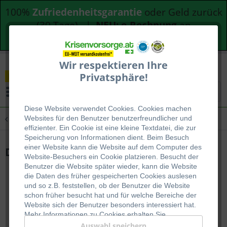
100%
Zufriedenheitsgarantie
oder Geld zurück
(30 Tage) |
NEU: e-Rechnung
an
Bundesdienststellen
Wir respektieren Ihre
Privatsphäre!
Menü
Diese Website verwendet Cookies. Cookies machen
Übersicht
Wasserfilter
Websites für den Benutzer be
nutzerfreundlicher und
effizienter. Ein Cookie ist eine kleine Textdatei, die zur
Speicherung von Informationen dient. Beim Besuch
einer Website kann die Website auf dem Computer des
Drip Filter
Website-Besuchers ein Cookie platzieren. Besucht der
Benutzer die Website später wieder, kann die Website
die Daten des früher gespeicherten Cookies auslesen
und so z.B. feststellen, ob der Benutzer die Website
schon früher besucht hat und für welche Bereiche der
Website sich der Benutzer besonders interessiert hat.
Mehr Informationen zu Cookies erhalten Sie
auf
WIKIPEDIA
.
Auswahl speichern