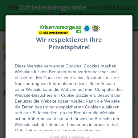
100%
Zufriedenheitsgarantie
oder Geld zurück
(30 Tage) |
NEU: e-Rechnung
an
Bundesdienststellen
Wir respektieren Ihre
Privatsphäre!
Menü
Diese Website verwendet Cookies. Cookies machen
Übersicht
Erste Hilfe
Websites für den Benutzer be
nutzerfreundlicher und
effizienter. Ein Cookie ist eine kleine Textdatei, die zur
Speicherung von Informationen dient. Beim Besuch
einer Website kann die Website auf dem Computer des
Erste-Hilfe-Helmset
Website-Besuchers ein Cookie platzieren. Besucht der
Benutzer die Website später wieder, kann die Website
die Daten des früher gespeicherten Cookies auslesen
und so z.B. feststellen, ob der Benutzer die Website
schon früher besucht hat und für welche Bereiche der
Website sich der Benutzer besonders interessiert hat.
Mehr Informationen zu Cookies erhalten Sie
auf
WIKIPEDIA
.
Auswahl speichern