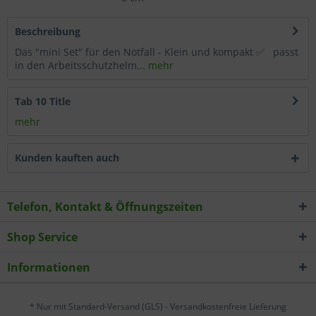
Wählen Sie nach Ihren individuellen Bedürfnissen
Beschreibung
Cookies & Services aus:
Das "mini Set" für den Notfall - Klein und kompakt ✅ passt
in den Arbeitsschutzhelm...
mehr
Technisch erforderlich
Tab 10 Title
Komfortfunktionen
mehr
Statistik & Tracking
Kunden kauften auch
Telefon, Kontakt & Öffnungszeiten
Shop Service
Informationen
* Nur mit Standard-Versand (GLS) - Versandkostenfreie Lieferung