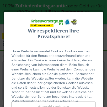
100%
Zufriedenheitsgarantie
oder Geld zurück
(30 Tage) |
NEU: e-Rechnung
an
Bundesdienststellen
Wir respektieren Ihre
Privatsphäre!
Menü
Diese Website verwendet Cookies. Cookies machen
Anfrage-Formular
Websites für den Benutzer be
nutzerfreundlicher und
effizienter. Ein Cookie ist eine kleine Textdatei, die zur
Speicherung von Informationen dient. Beim Besuch
Anfrage-Formular
einer Website kann die Website auf dem Computer des
Website-Besuchers ein Cookie platzieren. Besucht der
Benutzer die Website später wieder, kann die Website
Schreiben Sie uns eine eMail.
die Daten des früher gespeicherten Cookies auslesen
und so z.B. feststellen, ob der Benutzer die Website
Wir freuen uns auf Ihre Kontaktaufnahme.
schon früher besucht hat und für welche Bereiche der
Website sich der Benutzer besonders interessiert hat.
Mehr Informationen zu Cookies erhalten Sie
auf
WIKIPEDIA
.
Auswahl speichern